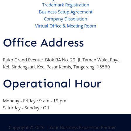
Trademark Registration
-
Business Setup Agreement
f
Company Dissolution
Virtual Office & Meeting Room
Office Address
Ruko Grand Evenue, Blok BA No. 29, Jl. Taman Walet Raya,
Kel. Sindangsari, Kec. Pasar Kemis, Tangerang, 15560
Operational Hour
Monday - Friday : 9 am - 19 pm
Saturday - Sunday : Off
Copyright © 2026 | Your Business Expansion Partner