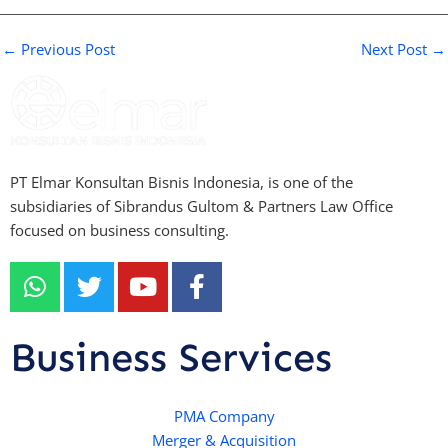
←
Previous Post
Next Post
→
PT Elmar Konsultan Bisnis Indonesia, is one of the
subsidiaries of Sibrandus Gultom & Partners Law Office
focused on business consulting.
W
T
Y
F
h
w
o
a
a
i
u
c
t
t
t
e
Business Services
s
t
u
b
a
e
b
o
p
r
e
PMA Company
o
Merger & Acquisition
p
k