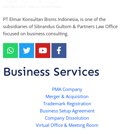
PT Elmar Konsultan Bisnis Indonesia, is one of the
subsidiaries of Sibrandus Gultom & Partners Law Office
focused on business consulting.
W
T
Y
F
h
w
o
a
a
i
u
c
t
t
t
e
Business Services
s
t
u
b
a
e
b
o
p
r
e
PMA Company
o
Merger & Acquisition
p
k
Trademark Registration
-
Business Setup Agreement
f
Company Dissolution
Virtual Office & Meeting Room