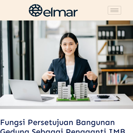
Post
navigation
Fungsi Persetujuan Bangunan
Gedung Sebagai Pengganti IMB