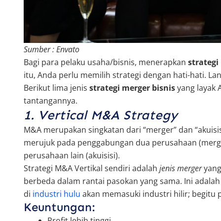
Sumber : Envato
Bagi para pelaku usaha/bisnis, menerapkan
strategi
itu, Anda perlu memilih strategi dengan hati-hati. Lan
Berikut lima jenis
strategi merger bisnis
yang layak 
tantangannya.
1. Vertical M&A Strategy
M&A merupakan singkatan dari “merger” dan “akuisisi
merujuk pada penggabungan dua perusahaan (merger
perusahaan lain (akuisisi).
Strategi M&A Vertikal sendiri adalah
jenis merger
yang
berbeda dalam rantai pasokan yang sama. Ini adala
di
industri hulu
akan memasuki industri hilir; begitu 
Keuntungan:
Profit lebih tinggi.