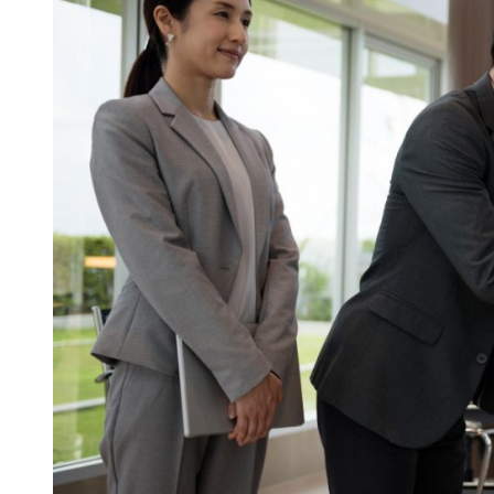
Merger
Bisnis:
Keuntungan
dan
Tantangannya