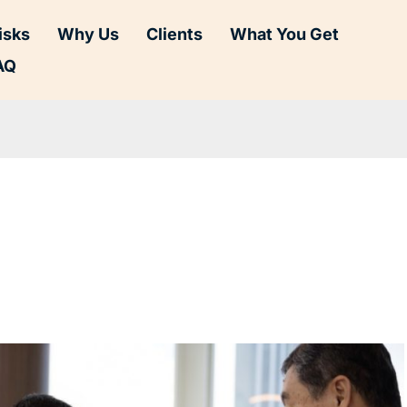
isks
Why Us
Clients
What You Get
AQ