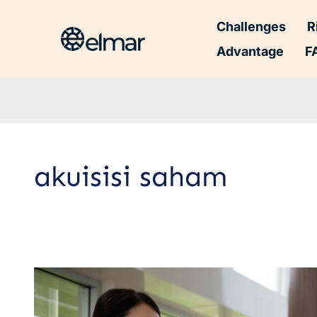
Challenges
R
Advantage
F
akuisisi saham
5
Jenis
Strategi