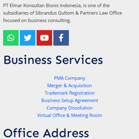
PT Elmar Konsultan Bisnis Indonesia, is one of the
subsidiaries of Sibrandus Gultom & Partners Law Office
focused on business consulting.
W
T
Y
F
h
w
o
a
a
i
u
c
t
t
t
e
Business Services
s
t
u
b
a
e
b
o
p
r
e
PMA Company
o
Merger & Acquisition
p
k
Trademark Registration
-
Business Setup Agreement
f
Company Dissolution
Virtual Office & Meeting Room
Office Address