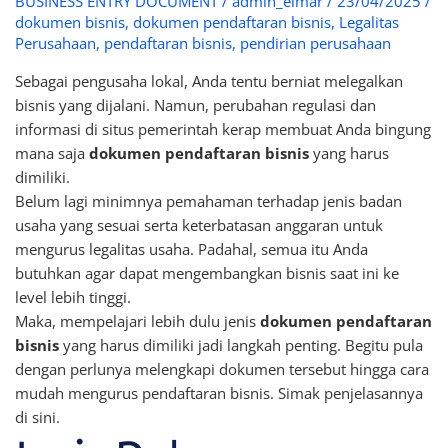
BUSINESS ENTRY DOCUMENT
/
admin_elmar
/
23/04/2025
/
dokumen bisnis
,
dokumen pendaftaran bisnis
,
Legalitas
Perusahaan
,
pendaftaran bisnis
,
pendirian perusahaan
Sebagai pengusaha lokal, Anda tentu berniat melegalkan
bisnis yang dijalani. Namun, perubahan regulasi dan
informasi di situs pemerintah kerap membuat Anda bingung
mana saja
dokumen pendaftaran bisnis
yang harus
dimiliki.
Belum lagi minimnya pemahaman terhadap jenis badan
usaha yang sesuai serta keterbatasan anggaran untuk
mengurus legalitas usaha. Padahal, semua itu Anda
butuhkan agar dapat mengembangkan bisnis saat ini ke
level lebih tinggi.
Maka, mempelajari lebih dulu jenis
dokumen pendaftaran
bisnis
yang harus dimiliki jadi langkah penting. Begitu pula
dengan perlunya melengkapi dokumen tersebut hingga cara
mudah mengurus pendaftaran bisnis. Simak penjelasannya
di sini.