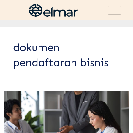
dokumen
pendaftaran bisnis
Dokumen
Pendaftaran
Bisnis:
Kunci
Legalitas
Usaha