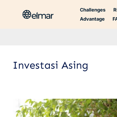
Challenges
R
Advantage
F
Investasi Asing
7
Syarat
Investasi