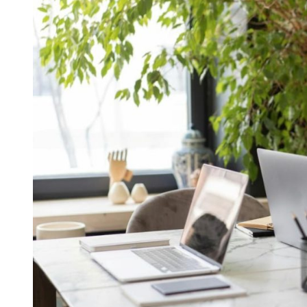
Asing
yang
Perlu
Dipenuhi