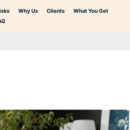
isks
Why Us
Clients
What You Get
AQ