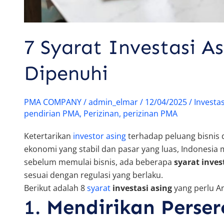
7 Syarat Investasi A
Dipenuhi
PMA COMPANY
/
admin_elmar
/
12/04/2025
/
Investas
pendirian PMA
,
Perizinan
,
perizinan PMA
Ketertarikan
investor asing
terhadap peluang bisnis 
ekonomi yang stabil dan pasar yang luas, Indonesia m
sebelum memulai bisnis, ada beberapa
syarat inves
sesuai dengan regulasi yang berlaku.
Berikut adalah 8
syarat
investasi asing
yang perlu An
1.
Mendirikan Perser