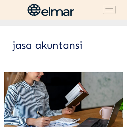
jasa akuntansi
Layanan
Pembukuan
Bisnis:
Manfaat
&
Tips
Mencari
yang