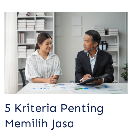
5
Kriteria
Penting
Memilih
Jasa
Akuntansi
Perusahaan
yang
Tepat
5 Kriteria Penting
Memilih Jasa