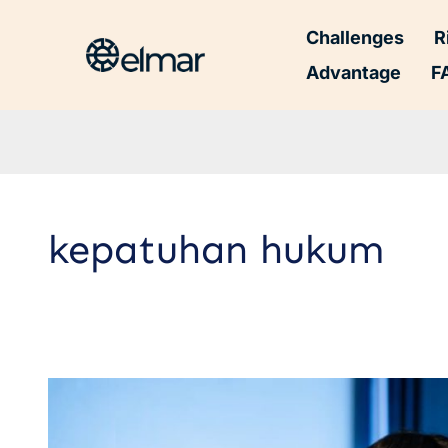
Challenges
R
Advantage
F
kepatuhan hukum
7
Peran
Pengacara