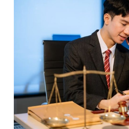
dalam
Litigasi
yang
Penting
Anda
Ketahui