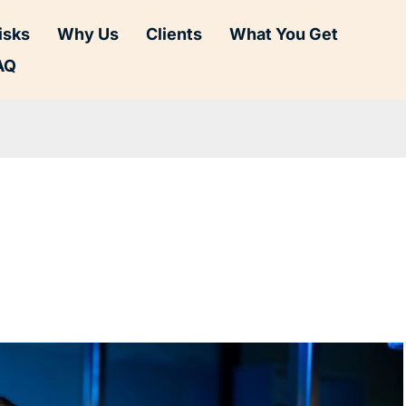
isks
Why Us
Clients
What You Get
AQ