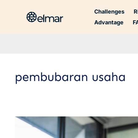
Challenges
R
Advantage
F
pembubaran usaha
Rekomendasi
Jasa
Tutup