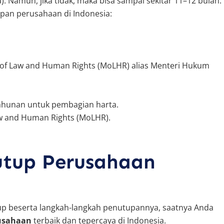
. Namun, jika tidak, maka bisa sampai sekitar 11–12 bulan.
upan perusahaan di Indonesia:
er of Law and Human Rights (MoLHR) alias Menteri Hukum
unan untuk pembagian harta.
aw and Human Rights (MoLHR).
utup Perusahaan
p beserta langkah-langkah penutupannya, saatnya Anda
rusahaan
terbaik dan tepercaya di Indonesia.