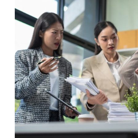
Perusahaan
Tepercaya,
Kualitas
Terjamin
Harga
Bersaing!