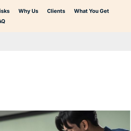
isks
Why Us
Clients
What You Get
AQ