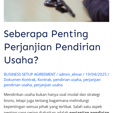
Seberapa Penting
Perjanjian Pendirian
Usaha?
BUSINESS SETUP AGREEMENT
/
admin_elmar
/
19/04/2025
/
Dokumen Kontrak
,
Kontrak
,
pendirian usaha
,
perjanjian
pendirian usaha
,
perjanjian usaha
Mendirikan usaha bukan hanya soal modal dan strategi
bisnis, tetapi juga tentang bagaimana melindungi
kepentingan semua pihak yang terlibat. Salah satu aspek
penting yang sering diabaikan adalah
perjanjian pendirian