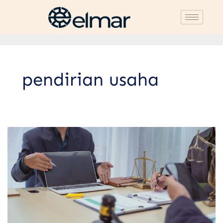
pendirian usaha
Seberapa
Penting
Perjanjian
Pendirian
Usaha?