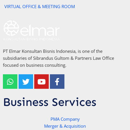
VIRTUAL OFFICE & MEETING ROOM
PT Elmar Konsultan Bisnis Indonesia, is one of the
subsidiaries of Sibrandus Gultom & Partners Law Office
focused on business consulting.
W
T
Y
F
h
w
o
a
a
i
u
c
t
t
t
e
Business Services
s
t
u
b
a
e
b
o
p
r
e
PMA Company
o
Merger & Acquisition
p
k