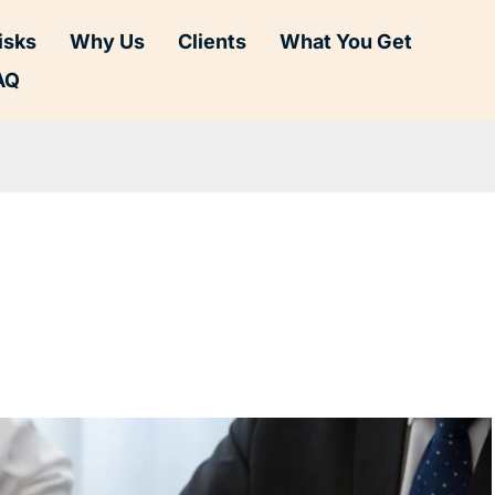
isks
Why Us
Clients
What You Get
AQ