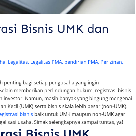
rasi Bisnis UMK dan
aha
,
Legalitas
,
Legalitas PMA
,
pendirian PMA
,
Perizinan
,
 penting bagi setiap pengusaha yang ingin
lain memberikan perlindungan hukum, registrasi bisnis
an investor. Namun, masih banyak yang bingung mengenai
an Kecil (UMK) serta bisnis skala lebih besar (non-UMK).
egistrasi bisnis
baik untuk UMK maupun non-UMK agar
lisasi usaha. Simak selengkapnya sampai tuntas, ya!
rasi Bisnis UMK