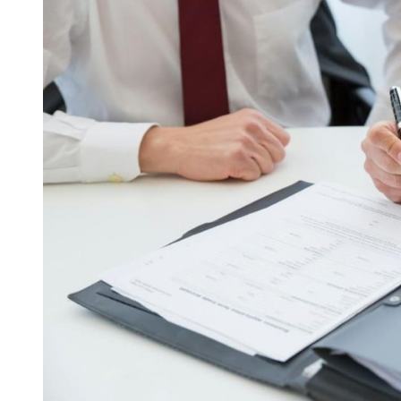
Bisnis
UMK
dan
Non-
UMK