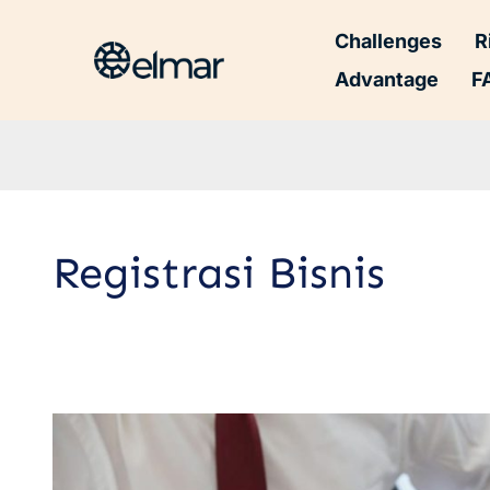
Challenges
R
Advantage
F
Registrasi Bisnis
Rincian
Biaya
Registrasi