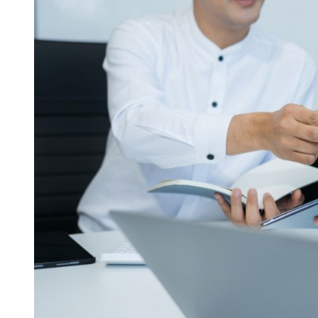
bagi
Bisnis,
Bantu
Tingkatkan
Daya
Saing