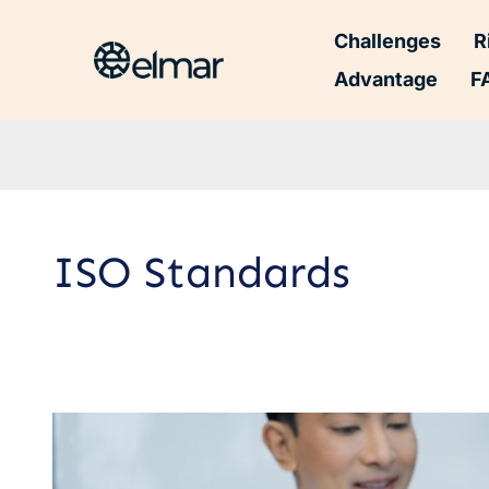
Challenges
R
Advantage
F
ISO Standards
Ragam
Manfaat
SNI