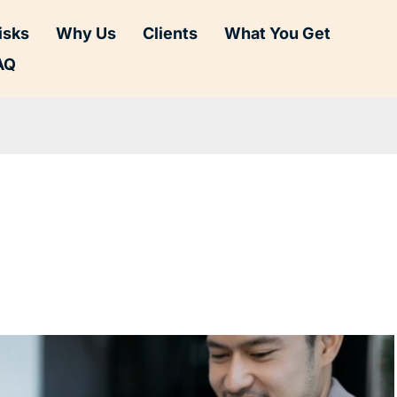
isks
Why Us
Clients
What You Get
AQ