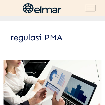
regulasi PMA
Regulasi
PMA
Terbaru:
Dampak,
Peluang,
dan
Tantangan
bagi