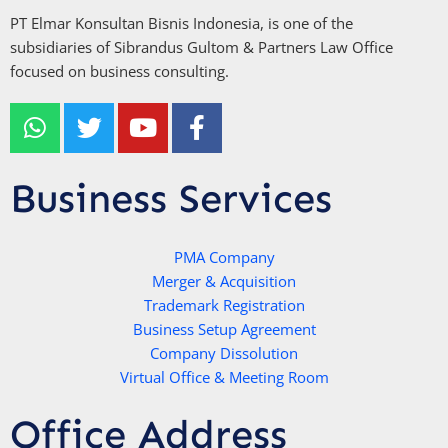
PT Elmar Konsultan Bisnis Indonesia, is one of the
subsidiaries of Sibrandus Gultom & Partners Law Office
focused on business consulting.
W
T
Y
F
h
w
o
a
a
i
u
c
t
t
t
e
Business Services
s
t
u
b
a
e
b
o
p
r
e
PMA Company
o
Merger & Acquisition
p
k
Trademark Registration
-
Business Setup Agreement
f
Company Dissolution
Virtual Office & Meeting Room
Office Address