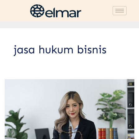
jasa hukum bisnis
3
Perbedaan
Inhouse
dan
External
Lawyer:
Mana
Lebih