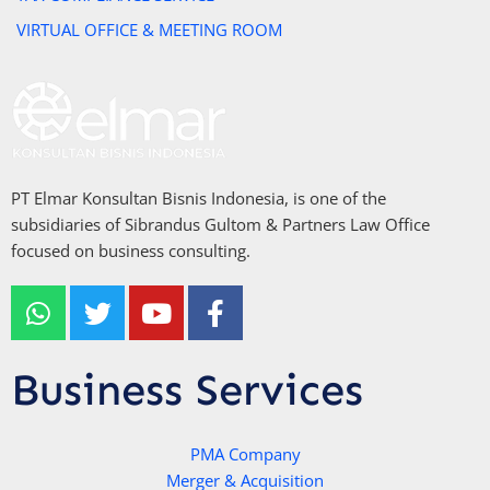
VIRTUAL OFFICE & MEETING ROOM
PT Elmar Konsultan Bisnis Indonesia, is one of the
subsidiaries of Sibrandus Gultom & Partners Law Office
focused on business consulting.
W
T
Y
F
h
w
o
a
a
i
u
c
t
t
t
e
Business Services
s
t
u
b
a
e
b
o
p
r
e
PMA Company
o
Merger & Acquisition
p
k