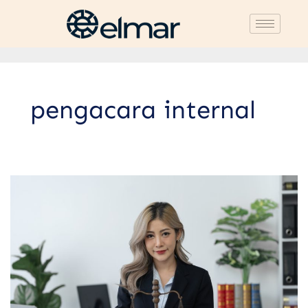
pengacara internal
3
Perbedaan
Inhouse
dan
External
Lawyer:
Mana
Lebih