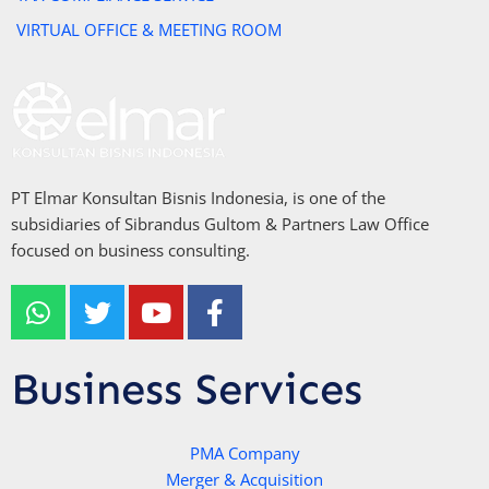
VIRTUAL OFFICE & MEETING ROOM
PT Elmar Konsultan Bisnis Indonesia, is one of the
subsidiaries of Sibrandus Gultom & Partners Law Office
focused on business consulting.
W
T
Y
F
h
w
o
a
a
i
u
c
t
t
t
e
Business Services
s
t
u
b
a
e
b
o
p
r
e
PMA Company
o
Merger & Acquisition
p
k