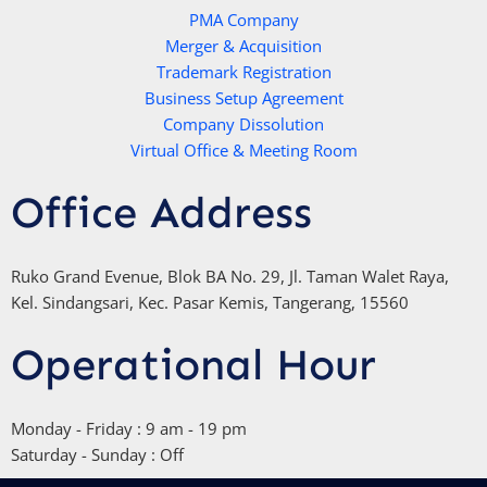
a
e
b
o
p
r
e
PMA Company
o
Merger & Acquisition
p
k
Trademark Registration
-
Business Setup Agreement
f
Company Dissolution
Virtual Office & Meeting Room
Office Address
Ruko Grand Evenue, Blok BA No. 29, Jl. Taman Walet Raya,
Kel. Sindangsari, Kec. Pasar Kemis, Tangerang, 15560
Operational Hour
Monday - Friday : 9 am - 19 pm
Saturday - Sunday : Off