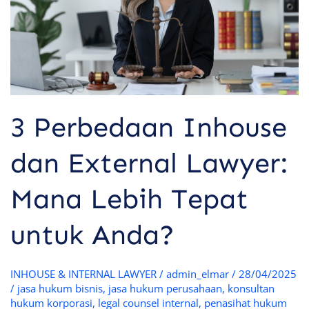
Mana
Lebih
Tepat
untuk
Anda?
3 Perbedaan Inhouse
dan External Lawyer:
Mana Lebih Tepat
untuk Anda?
INHOUSE & INTERNAL LAWYER
/
admin_elmar
/
28/04/2025
/
jasa hukum bisnis
,
jasa hukum perusahaan
,
konsultan
hukum korporasi
,
legal counsel internal
,
penasihat hukum