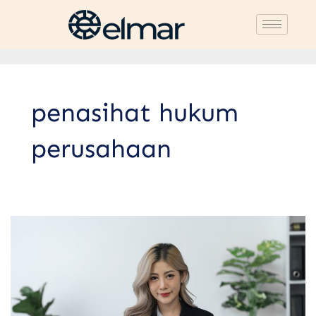
penasihat hukum
perusahaan
3
Perbedaan
Inhouse
dan
External
Lawyer: