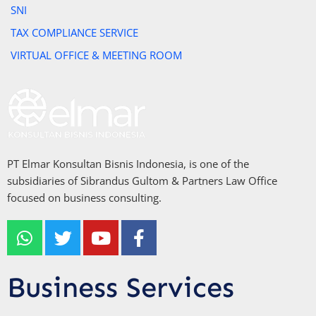
SNI
TAX COMPLIANCE SERVICE
VIRTUAL OFFICE & MEETING ROOM
PT Elmar Konsultan Bisnis Indonesia, is one of the
subsidiaries of Sibrandus Gultom & Partners Law Office
focused on business consulting.
W
T
Y
F
h
w
o
a
a
i
u
c
t
t
t
e
Business Services
s
t
u
b