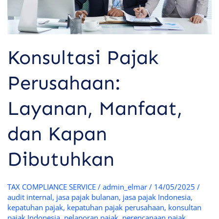
Konsultasi Pajak
Perusahaan:
Layanan, Manfaat,
dan Kapan
Dibutuhkan
TAX COMPLIANCE SERVICE
/
admin_elmar
/
14/05/2025
/
audit internal
,
jasa pajak bulanan
,
jasa pajak Indonesia
,
kepatuhan pajak
,
kepatuhan pajak perusahaan
,
konsultan
pajak Indonesia
,
pelaporan pajak
,
perencanaan pajak
,