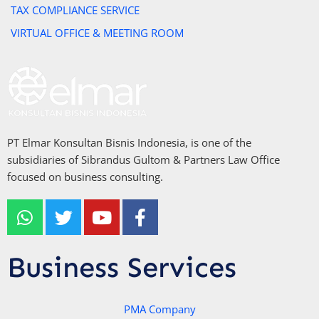
TAX COMPLIANCE SERVICE
VIRTUAL OFFICE & MEETING ROOM
PT Elmar Konsultan Bisnis Indonesia, is one of the
subsidiaries of Sibrandus Gultom & Partners Law Office
focused on business consulting.
W
T
Y
F
h
w
o
a
a
i
u
c
t
t
t
e
Business Services
s
t
u
b
a
e
b
o
p
r
e
PMA Company
o