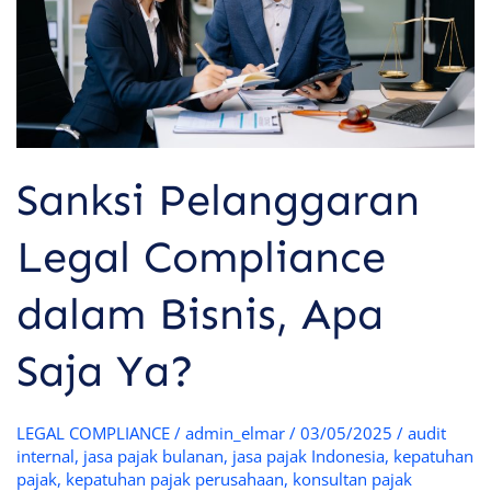
Apa
Saja
Ya?
Sanksi Pelanggaran
Legal Compliance
dalam Bisnis, Apa
Saja Ya?
LEGAL COMPLIANCE
/
admin_elmar
/
03/05/2025
/
audit
internal
,
jasa pajak bulanan
,
jasa pajak Indonesia
,
kepatuhan
pajak
,
kepatuhan pajak perusahaan
,
konsultan pajak