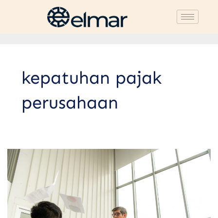
kepatuhan pajak
perusahaan
Perbedaan
Litigasi
dan
Non-
litigasi
dalam