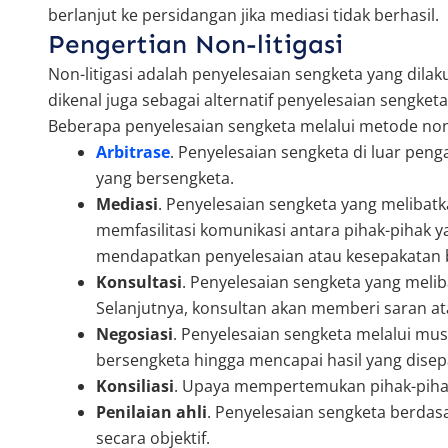
berlanjut ke persidangan jika mediasi tidak berhasil.
Pengertian Non-litigasi
Non-litigasi adalah penyelesaian sengketa yang dilak
dikenal juga sebagai alternatif penyelesaian sengketa
Beberapa penyelesaian sengketa melalui metode non-l
Arbitrase
. Penyelesaian sengketa di luar peng
yang bersengketa.
Mediasi
. Penyelesaian sengketa yang melibatk
memfasilitasi komunikasi antara pihak-pihak 
mendapatkan penyelesaian atau kesepakatan
Konsultasi
. Penyelesaian sengketa yang meli
Selanjutnya, konsultan akan memberi saran at
Negosiasi
. Penyelesaian sengketa melalui mu
bersengketa hingga mencapai hasil yang disep
Konsiliasi
. Upaya mempertemukan pihak-pihak 
Penilaian ahli
. Penyelesaian sengketa berdas
secara objektif.