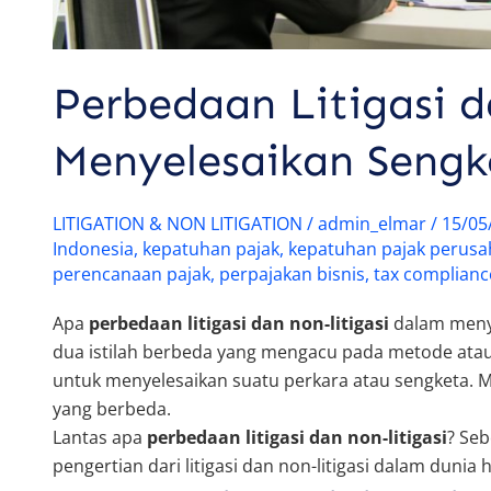
Perbedaan Litigasi d
Menyelesaikan Sengk
LITIGATION & NON LITIGATION
/
admin_elmar
/
15/05
Indonesia
,
kepatuhan pajak
,
kepatuhan pajak perus
perencanaan pajak
,
perpajakan bisnis
,
tax complianc
Apa
perbedaan litigasi dan non-litigasi
dalam menyel
dua istilah berbeda yang mengacu pada metode at
untuk menyelesaikan suatu perkara atau sengketa. Mes
yang berbeda.
Lantas apa
perbedaan litigasi dan non-litigasi
? Se
pengertian dari litigasi dan non-litigasi dalam dunia 