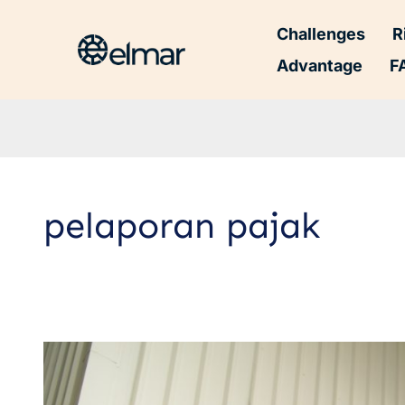
Challenges
R
Advantage
F
pelaporan pajak
Perbedaan
Litigasi
dan