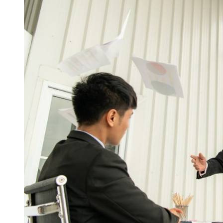
Non-
litigasi
dalam
Menyelesaikan
Sengketa