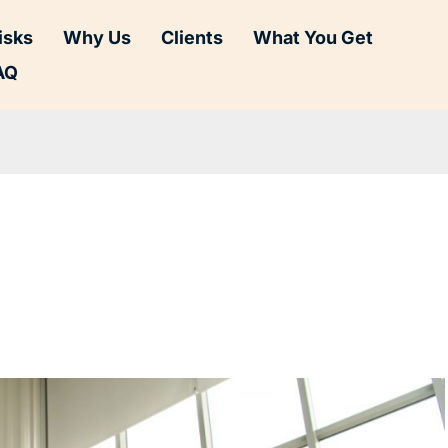
isks
Why Us
Clients
What You Get
AQ