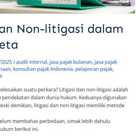
an Non-litigasi dalam
eta
/2025
/
audit internal
,
jasa pajak bulanan
,
jasa pajak
ahaan
,
konsultan pajak Indonesia
,
pelaporan pajak
,
e
esaikan suatu perkara? Litigasi dan non-litigasi adalah
au pendekatan dalam dunia hukum. Keduanya digunakan
ki demikian, litigasi dan non-litigasi memiliki metode
belum membahas perbedaan, simak lebih dahulu
hukum berikut ini.