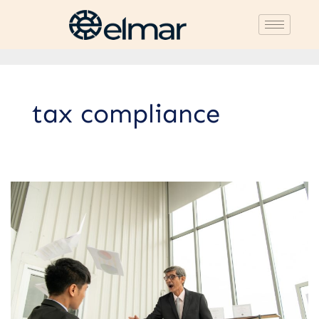
tax compliance
Perbedaan
Litigasi
dan
Non-
litigasi
dalam
Menyelesaikan
Sengketa