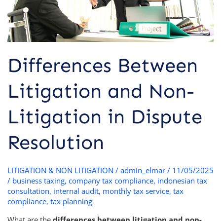
Resolution
Differences Between
Litigation and Non-
Litigation in Dispute
Resolution
LITIGATION & NON LITIGATION
/
admin_elmar
/
11/05/2025
/
business taxing
,
company tax compliance
,
indonesian tax
consultation
,
internal audit
,
monthly tax service
,
tax
compliance
,
tax planning
What are the
differences between litigation and non-