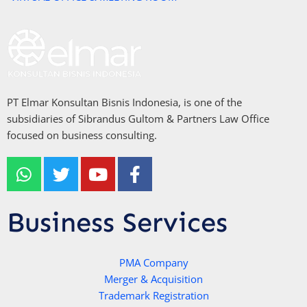
PT Elmar Konsultan Bisnis Indonesia, is one of the
subsidiaries of Sibrandus Gultom & Partners Law Office
focused on business consulting.
W
T
Y
F
h
w
o
a
a
i
u
c
t
t
t
e
Business Services
s
t
u
b
a
e
b
o
p
r
e
PMA Company
o
Merger & Acquisition
p
k
Trademark Registration
-