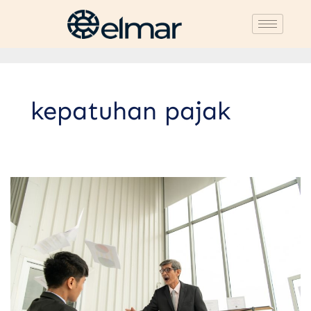
kepatuhan pajak
Perbedaan
Litigasi
dan
Non-
litigasi
dalam
Menyelesaikan
Sengketa